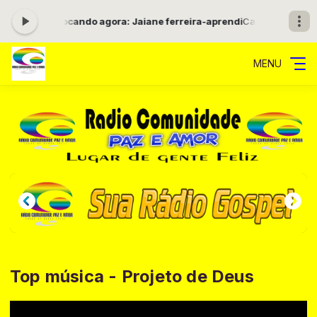
s 16:00 -
Tocando agora: Jaiane ferreira-aprendi
Caminho da Promes
MENU
Top música - Projeto de Deus