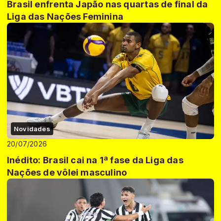
Brasil enfrenta Japão nas quartas de final da
Liga das Nações Feminina
Novidades
20/07/2026
Inédito: Brasil cai na 1ª fase da Liga das
Nações de vôlei masculino