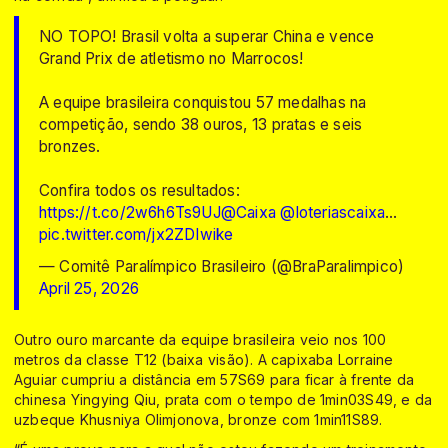
NO TOPO! Brasil volta a superar China e vence
Grand Prix de atletismo no Marrocos!
A equipe brasileira conquistou 57 medalhas na
competição, sendo 38 ouros, 13 pratas e seis
bronzes.
Confira todos os resultados:
https://t.co/2w6h6Ts9UJ
@Caixa
@loteriascaixa
…
pic.twitter.com/jx2ZDIwike
— Comitê Paralímpico Brasileiro (@BraParalimpico)
April 25, 2026
Outro ouro marcante da equipe brasileira veio nos 100
metros da classe T12 (baixa visão). A capixaba Lorraine
Aguiar cumpriu a distância em 57S69 para ficar à frente da
chinesa Yingying Qiu, prata com o tempo de 1min03S49, e da
uzbeque Khusniya Olimjonova, bronze com 1min11S89.