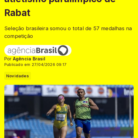
Rabat
Seleção brasileira somou o total de 57 medalhas na
competição
Por
Agência Brasil
Publicado em 27/04/2026 09:17
Novidades