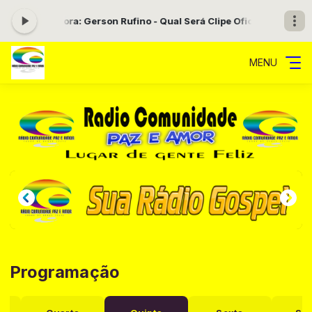
ocando agora: Gerson Rufino - Qual Será Clipe Oficial
Mensagem de 
MENU
Programação