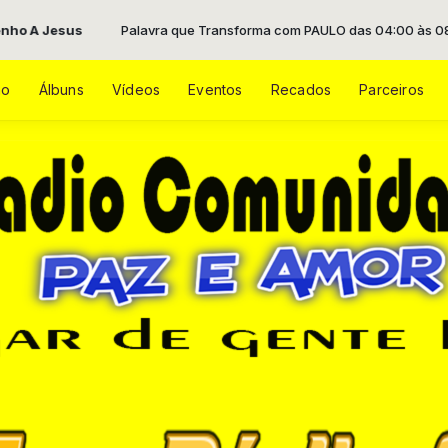
Palavra que Transforma com PAULO das 04:00 às 08:00 -
Tocando ag
ão
Álbuns
Vídeos
Eventos
Recados
Parceiros