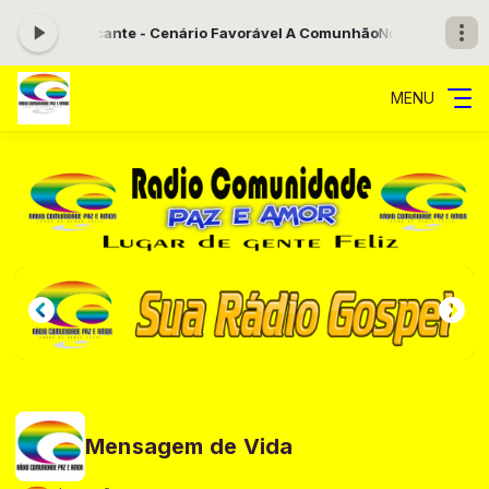
sa Cavalcante - Cenário Favorável A Comunhão
Noite de Adoração 
MENU
Mensagem de Vida