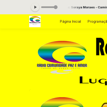
00 às 08:00 -
Tocando agora: Soraya Moraes - Caminho no Deserto
Página Inicial
Programaç