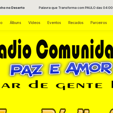
Palavra que Transforma com PAULO das 04:00 às 08:00 -
Toca
ão
Álbuns
Vídeos
Eventos
Recados
Parceiros